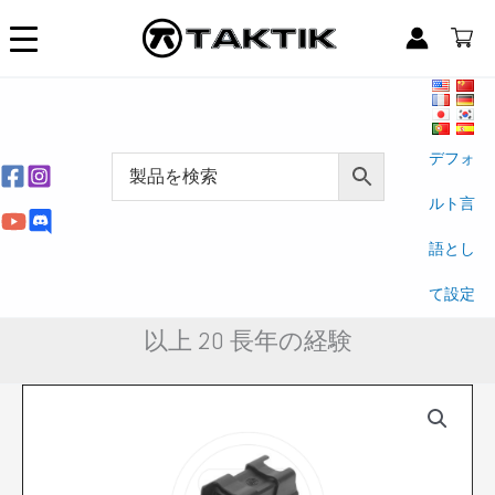
内
容
を
ス
キ
ッ
プ
デフォ
ルト言
語とし
て設定
以上 20 長年の経験