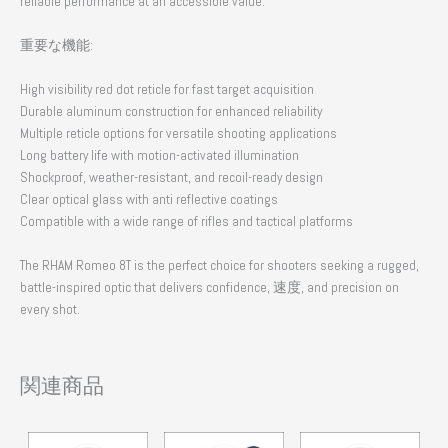
reliable performance at an accessible value
.
重要な機能:
High visibility red dot reticle for fast target acquisition
Durable aluminum construction for enhanced reliability
Multiple reticle options for versatile shooting applications
Long battery life with motion-activated illumination
Shockproof
,
weather-resistant
,
and recoil-ready design
Clear optical glass with anti reflective coatings
Compatible with a wide range of rifles and tactical platforms
The RHAM Romeo 8T is the perfect choice for shooters seeking a rugged
,
battle-inspired optic that delivers confidence
, 速度,
and precision on
every shot
.
関連商品