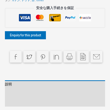
タグ:
8トン
,
ドット
,
赤
,
romeo
安全な購入手続きを保証
説明
追加情報
レビュー (0)