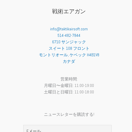
エ
ー
戦術エアガン
シ
ョ
ン
info@taktikairsoft.com
が
514-482-7844
あ
6710 サンジャック
り
スイート 108 フロント
ま
モントリオール
,
ケベック
H4B1V8
す
カナダ
。
オ
プ
営業時間:
シ
月曜日〜金曜日: 11:00-19:00
ョ
土曜日と日曜日: 11:00-18:00
ン
は
商
ニュースレターを購読する!
品
ペ
ー