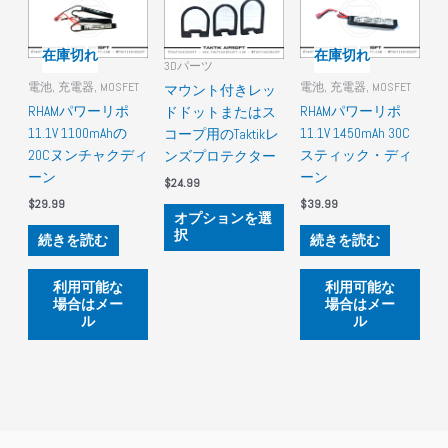
在庫切れ
在庫切れ
3Dパーツ
電池, 充電器, MOSFET
電池, 充電器, MOSFET
マウント付きレッ
RHAMパワーリポ
RHAMパワーリポ
ドドットまたはス
11.1V 1100mAhの
11.1V 1450mAh 30C
コープ用のTaktikレ
20Cヌンチャクディ
スティック・ディ
ンズプロテクター
ーン
ーン
$
24.99
$
29.99
$
39.99
こ
オプションを選
の
択
続きを読む
続きを読む
商
品
利用可能な
利用可能な
に
場合はメー
場合はメー
は
ル
ル
複
数
の
バ
リ