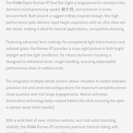
The RHAM Repro Romeo 8T Red Dot Sight is engineered for shooters who
demand uncompromising speed
, 耐久性,
and precision in every
environment
.
Built around a rugged military inspired design
,
this high
performance optic delivers rapid target acquisition with an ultra clear red
dot reticle
,
making it ideal for tactical applications
,
competitive shooting
.
Featuring advanced lens coatings for exceptional light transmission and
reduced glare
,
the Romeo 8T provides a crisp sight picture in both bright
daylight and low light conditions
.
Its robust aluminum housing is
designed to withstand recoil
,
rough handling
,
ensuring dependable
performance when it matters most
.
The integrated multiple reticle system allows shooters to switch between
precision dot and circle dot configurations for maximum versatility across
close-quarters and mid range engagements
.
Motion activated
illumination technology helps extend battery life while ensuring the optic
is always ready when needed
.
With a wide field of view
,
intuitive controls
,
and rock-solid mounting
stability
,
the RHAM Romeo 8T combines premium tactical styling with