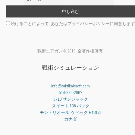
ジ
か
ら
続けることによって, あなたはプライバシーポリシーに同意します
選
択
で
き
ま
戦術エアガン© 2018. 全著作権所有.
す
戦術シミュレーション
info@taktikairsoft.com
514-965-2067
6710 サンジャック
スイート 108 バック
モントリオール
,
ケベック
H4B1V8
カナダ