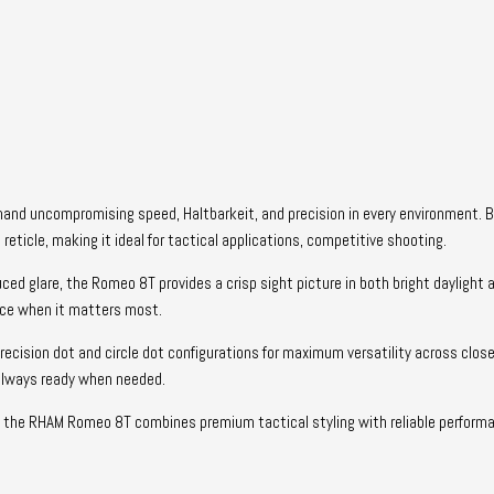
emand uncompromising speed
, Haltbarkeit,
and precision in every environment
.
B
 reticle
,
making it ideal for tactical applications
,
competitive shooting
.
uced glare
,
the Romeo 8T provides a crisp sight picture in both bright daylight 
nce when it matters most
.
recision dot and circle dot configurations for maximum versatility across cl
s always ready when needed
.
,
the RHAM Romeo 8T combines premium tactical styling with reliable performa