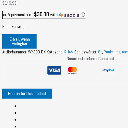
$
149.99
$30.00
or 5 payments of
with
ⓘ
Nicht vorrätig
E-Mail, wenn
verfügbar
Artikelnummer:
WY303-BK
Kategorie:
RHAM
Schlagwörter:
8t
,
Punkt
,
rot
,
ro
Garantiert sicherer Checkout