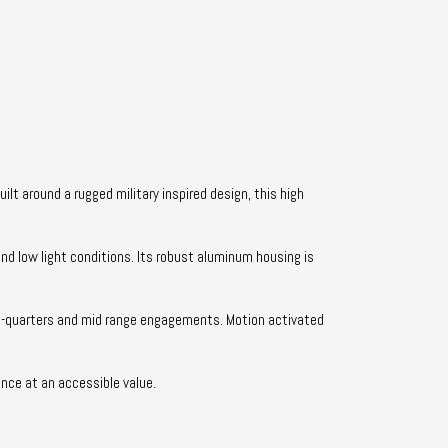
uilt around a rugged military inspired design
,
this high
and low light conditions
.
Its robust aluminum housing is
ose-quarters and mid range engagements
.
Motion activated
nce at an accessible value
.