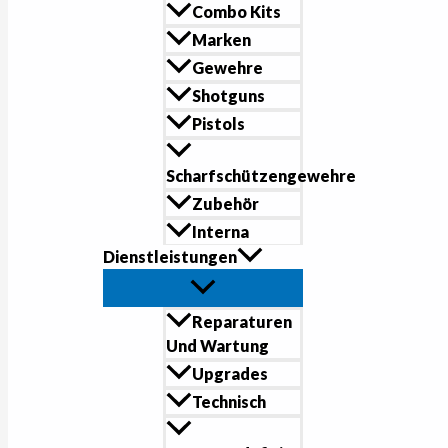
Combo Kits
Marken
Gewehre
Shotguns
Pistols
Scharfschützengewehre
Zubehör
Interna
Dienstleistungen
Reparaturen
Und Wartung
Upgrades
Technisch