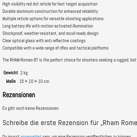
High visibility red dot reticle for fast target acquisition
Durable aluminum construction for enhanced reliability
Multiple reticle options for versatile shooting applications
Long battery life with motion-activated illumination
Shockproof
,
weather-resistant
,
and recoil-ready design
Clear optical glass with anti reflective coatings
Compatible with a wide range of rifles and tactical platforms
The RHAM Romeo 8T is the perfect choice for shooters seeking a rugged
,
bat
Gewicht
.2 kg
Maße
15 × 10 × 10 cm
Rezensionen
Es gibt noch keine Rezensionen.
Schreibe die erste Rezension für „Rham Rome
Du musst
angemeldet
sein, um eine Rezension veröffentlichen zu können.