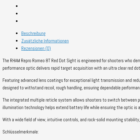
Beschreibung
Zusätzliche Informationen
Rezensionen (0)
The RHAM Repro Romeo 8T Red Dot Sight is engineered for shooters who d
performance optic delivers rapid target acquisition with an ultra clear red dot
Featuring advanced lens coatings for exceptional light transmission and red
designed to withstand recoil
,
rough handling
,
ensuring dependable performa
The integrated multiple reticle system allows shooters to switch between p
illumination technology helps extend battery life while ensuring the optic i
With a wide field of view
,
intuitive controls
,
and rock-solid mounting stability
Schlüsselmerkmale: