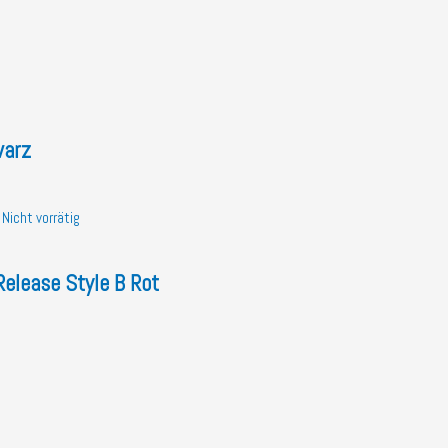
warz
Nicht vorrätig
elease Style B Rot