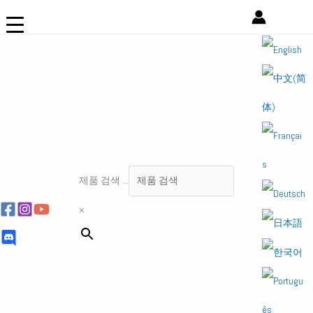
콘
텐
츠
로
건
너
뛰
기
제품 검색 ...
×