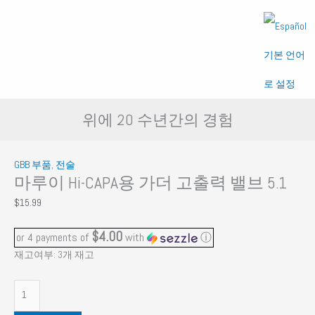
기본 언어
로 설정
위에 20 수년간의 경험
GBB 부품
,
전술
마루이 Hi-CAPA용 가더 고출력 밸브 5.1
$
15.99
$4.00
or 4 payments of
with
ⓘ
재고여부:
3개 재고
마
루