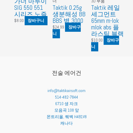
가더 마루이
더
3D 부품
SIG 550 551
Taktik 0.25g
Taktik 레일
시리즈 노즐
생분해성 BB
세그먼트
BBS 병 3000
65mm m-lok
$
8.00
장바구니
mlok abs 플
$
24.99
장바구
라스틱 블랙
니
$
10.00
장바구
니
전술 에어건
info@taktikairsoft.com
514-482-7844
6710 생 자크
모음곡 108 앞
몬트리올
,
퀘벡
H4B1V8
캐나다