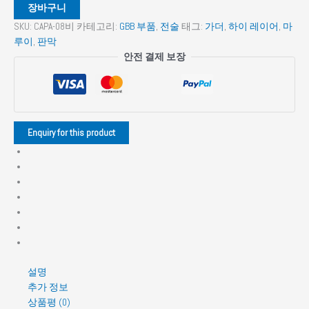
이
장바구니
Hi-
SKU:
CAPA-08비
카테고리:
GBB 부품
,
전술
태그:
가더
,
하이 레이어
,
마
CAPA
루이
,
판막
용
안전 결제 보장
가
더
고
출
력
밸
브
5.1
수
량
설명
추가 정보
상품평 (0)