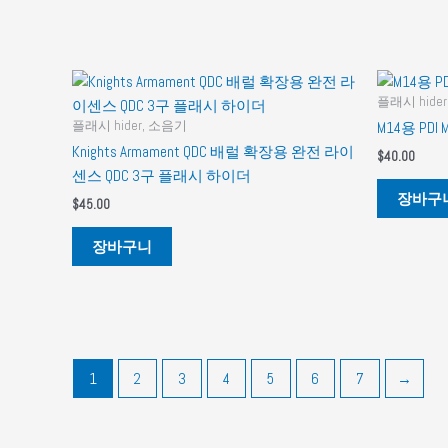
플래시 hide
플래시 hider, 소음기
M14용 PDI
Knights Armament QDC 배럴 확장용 완전 라이
$
40.00
센스 QDC 3구 플래시 하이더
장바구
$
45.00
장바구니
1
2
3
4
5
6
7
→