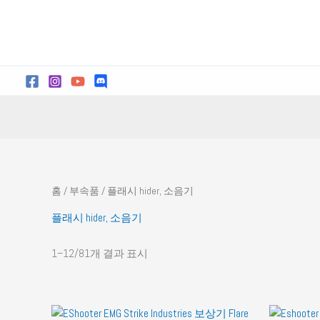
콘
텐
츠
로
건
너
뛰
기
홈
/
부속품
/ 플래시 hider, 소음기
플래시 hider, 소음기
1–12/81개 결과 표시