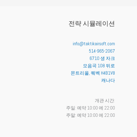
전략 시뮬레이션
info@taktikairsoft.com
514-965-2067
6710 생 자크
모음곡 108 뒤로
몬트리올
,
퀘벡
H4B1V8
캐나다
개관 시간:
주일: 예약 10:00 에 22:00
주말: 예약 10:00 에 22:00