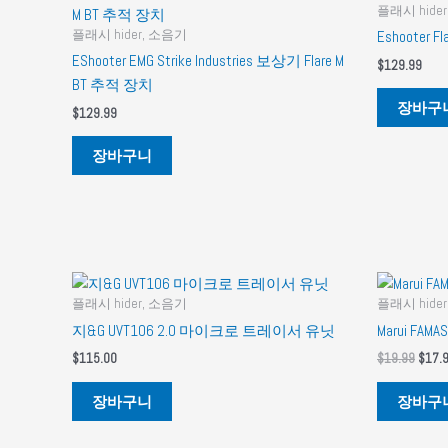
플래시 hide
플래시 hider, 소음기
Eshooter
EShooter EMG Strike Industries 보상기 Flare M
$
129.99
BT 추적 장치
장바구
$
129.99
장바구니
플래시 hider, 소음기
플래시 hide
지&G UVT106 2.0 마이크로 트레이서 유닛
Marui F
원
$
115.00
$
19.99
$
17.
래
가
장바구니
장바구
격:
$19.9