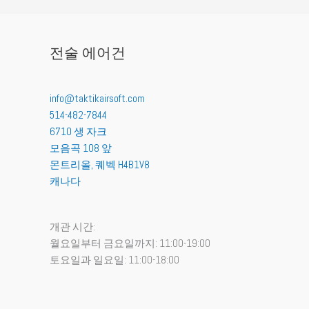
전술 에어건
info@taktikairsoft.com
514-482-7844
6710 생 자크
모음곡 108 앞
몬트리올
,
퀘벡
H4B1V8
캐나다
개관 시간:
월요일부터 금요일까지: 11:00-19:00
토요일과 일요일: 11:00-18:00