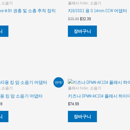
r, 소음기
플래시 hider, 소음기
 Flare M Bt 권총 및 소총 추적 장치
지&SSG1 용 G 14mm CCW 어댑터
원
현
$
35.99
$
32.39
래
재
가
가
니
장바구니
격:
격:
$35.99.
$32.39.
판매!
r, 소음기
플래시 hider, 소음기
AMAS용 킹 암 소음기 어댑터
키즈나 DPMN-AK104 플래시 하이
현
99
$
74.99
재
가
니
장바구니
격:
9.
$17.99.