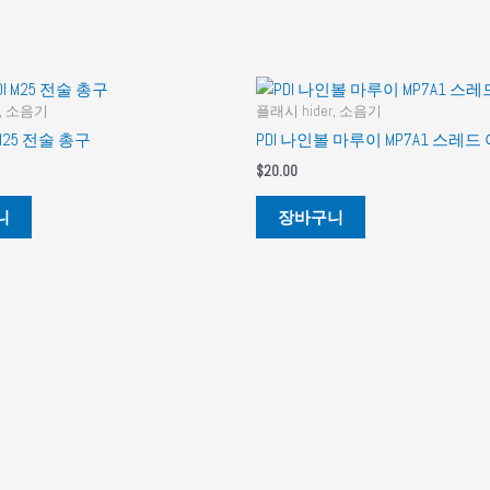
r, 소음기
플래시 hider, 소음기
 M25 전술 총구
PDI 나인볼 마루이 MP7A1 스레드
$
20.00
니
장바구니