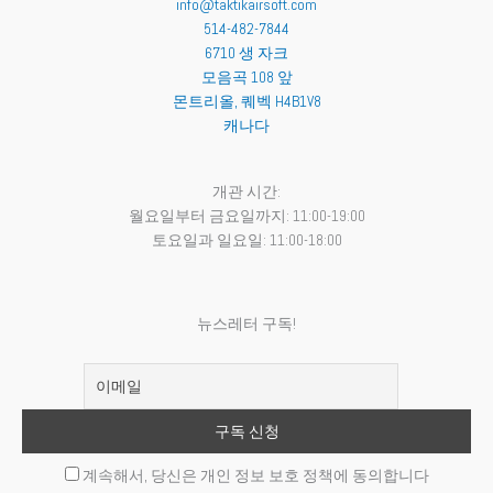
info@taktikairsoft.com
514-482-7844
6710 생 자크
모음곡 108 앞
몬트리올
,
퀘벡
H4B1V8
캐나다
개관 시간:
월요일부터 금요일까지: 11:00-19:00
토요일과 일요일: 11:00-18:00
뉴스레터 구독!
계속해서, 당신은 개인 정보 보호 정책에 동의합니다