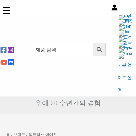
콘
텐
츠
로
건
너
뛰
기
기본 언
어로 설
정
위에 20 수년간의 경험
홈
/
브랜드
/ 악튜러스 에어건