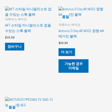
품절
악튜러스 에어건
악튜러스 에어건
MFT 스타일 미니멀리스트 접을
수있는 스톡 블랙
Arcturus D-Day AR MOD1 창형 M4
매거진 블랙
$
35.99
$
29.99
장바구니
더 보기
가능한 경우
이메일
품절